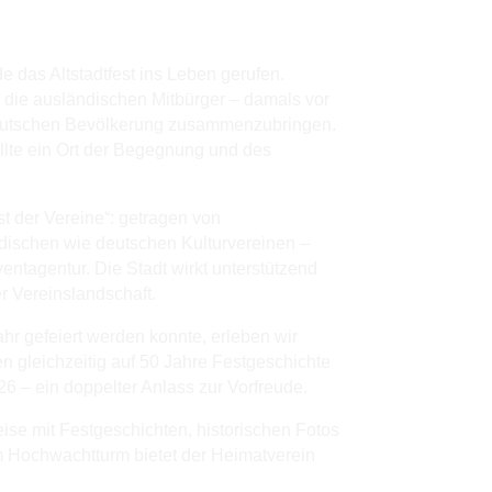
ichte
 das Altstadtfest ins Leben gerufen.
 die ausländischen Mitbürger – damals vor
deutschen Bevölkerung zusammenzubringen.
llte ein Ort der Begegnung und des
est der Vereine“: getragen von
ischen wie deutschen Kulturvereinen –
entagentur. Die Stadt wirkt unterstützend
r Vereinslandschaft.
hr gefeiert werden konnte, erleben wir
ken gleichzeitig auf 50 Jahre Festgeschichte
026 – ein doppelter Anlass zur Vorfreude.
reise mit Festgeschichten, historischen Fotos
m Hochwachtturm bietet der Heimatverein