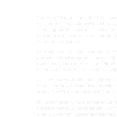
eine besondere Gesch
Vor genau 50 Jahren – im Jahr 1975 – wurde
Entstanden ist es aus dem Wunsch heraus,
allem sogenannte Gastarbeiter – mit der 
In lockerer, ungezwungener Atmosphäre so
Miteinanders entstehen.
Bis heute ist das Altstadtfest ein echtes „F
ehrenamtlichem Engagement – von ausländ
und nicht etwa von einer professionellen Ev
mit, doch das Herz des Festes schlägt in de
Auch wenn coronabedingt nicht in jedem Ja
dieses Jahr das 49. Altstadtfest – und blic
zurück. Das 50. Altstadtfest folgt im Jahr 2
Im Pavillon laden wir zu einer kleinen Zeit
und persönlichen Erinnerungen ein. Und i
einen Blick auf fünf Jahrzehnte Altstadtfest.