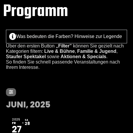
Programm
Was bedeuten die Farben? Hinweise zur Legende
Über den ersten Button
„Filter“
können Sie gezielt nach
Kategorien filtern:
Live & Bühne
,
Familie & Jugend
,
Staufer Spektakel
sowie
Aktionen & Specials
.
So finden Sie schnell passende Veranstaltungen nach
Ihrem Interesse.
JUNI, 2025
2025
SA
FR
28
27