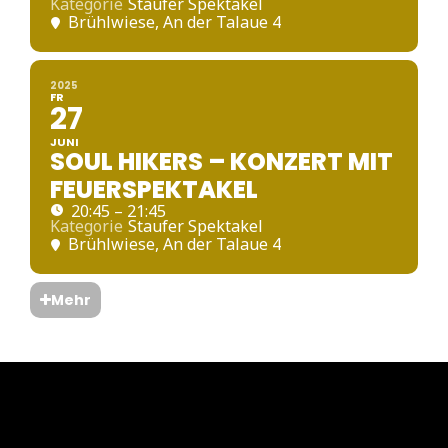
Kategorie
Staufer Spektakel
Brühlwiese
, An der Talaue 4
2025
FR
27
JUNI
SOUL HIKERS – KONZERT MIT
FEUERSPEKTAKEL
20:45 – 21:45
Kategorie
Staufer Spektakel
Brühlwiese
, An der Talaue 4
Mehr