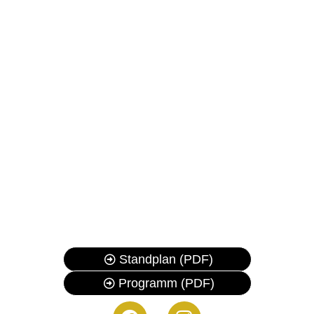
Mittelaltermarkt mit historischer Handwerkskunst,
Musik, Gauklern, spannenden Ritterkämpfen und
lebendigem Lagerleben lädt Sie bei freiem Eintritt zu
Spaß für die ganze Familie ein. Der Markt ist freitags
von 18 bis 23 Uhr, samstags von 11 bis 23 Uhr und
sonntags von 11 bis 18 Uhr geöffnet.
Das Bühnenprogramm läuft freitags und samstags bis
1 Uhr nachts, am Sonntag bis 18 Uhr. Samstag und
Sonntag um 12 Uhr findet der Zug des Marktvolkes
statt. Für Speis und Trank sorgen mehrere Tavernen
mit rustikalem Charme.
Erlebet die Welt des Mittelalters
Standplan (PDF)
Programm (PDF)