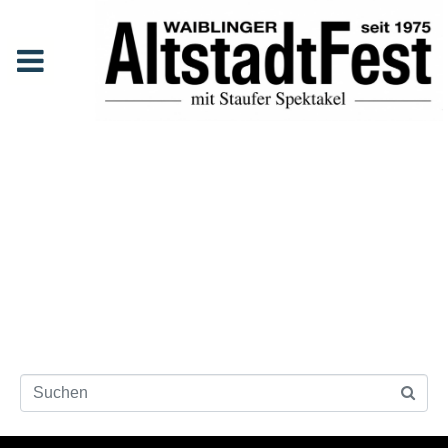
Autor:
Maximilian Bley
Anfang
Autoren-Archive: Maximilian Bley
Ups, kein
Ergebnis
gefunden!
An dieser Position wurde anscheinend nichts gefunden.
Neue Suche starten?