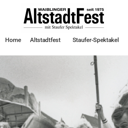
zu erzählen?
Home
Altstadtfest
Staufer-Spektakel