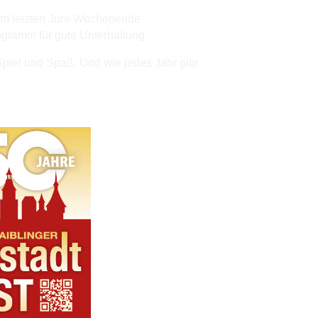
 am letzten Juni-Wochenende
ogramm für gute Unterhaltung.
 Spiel und Spaß. Und wie jedes Jahr gibt