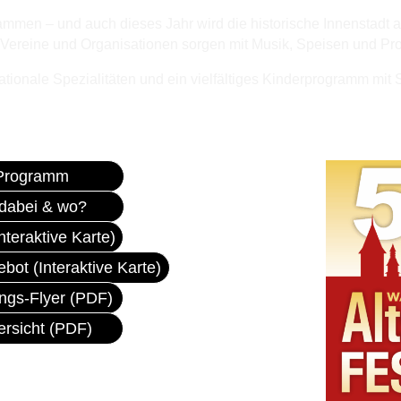
sammen – und auch dieses Jahr wird die historische Innenstadt
30 Vereine und Organisationen sorgen mit Musik, Speisen und Pr
nationale Spezialitäten und ein vielfältiges Kinderprogramm mit
Programm
 dabei & wo?
nteraktive Karte)
bot (Interaktive Karte)
ungs-Flyer (PDF)
rsicht (PDF)