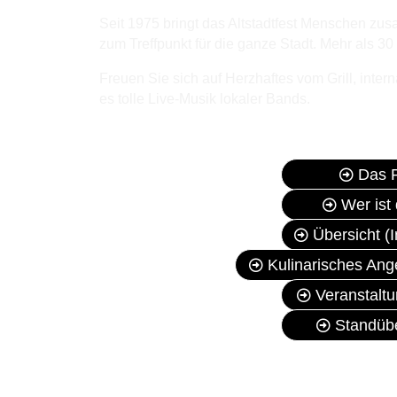
Seit 1975 bringt das Altstadtfest Menschen zu
zum Treffpunkt für die ganze Stadt. Mehr als 
Freuen Sie sich auf Herzhaftes vom Grill, inter
es tolle Live-Musik lokaler Bands.
Das 
Wer ist
Übersicht (I
Kulinarisches Ange
Veranstalt
Standübe