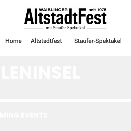
l
nts at this locat
Home
Altstadtfest
Staufer-Spektakel
LENINSEL
MING EVENTS