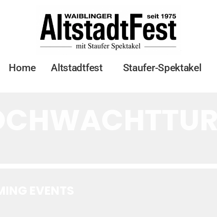
htturm
ts at this locat
Home
Altstadtfest
Staufer-Spektakel
OCHWACHTTU
ING EVENTS