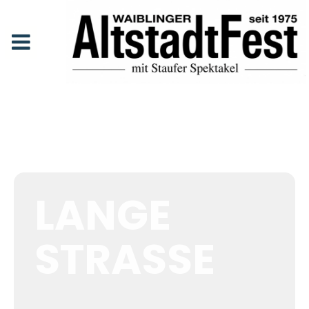
Event Location:
Lange Straße
Anfang
Lange Straße
Events at this
location
LANGE
STRASSE