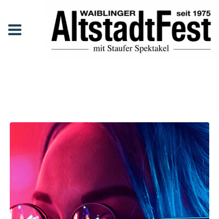
Adele Harrison
Anfang
Line Up
Adele Harrison
Adele
Harrison