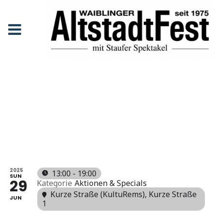
„Ebru“ – Marmorierkunst
Anfang
Events
"Ebru" - Marmorierkunst
"EBRU" -
MARMORI
ERKUNST
2025
13:00 - 19:00
SUN
29
Kategorie
Aktionen & Specials
Kurze Straße (KultuRems)
, Kurze Straße
JUN
1