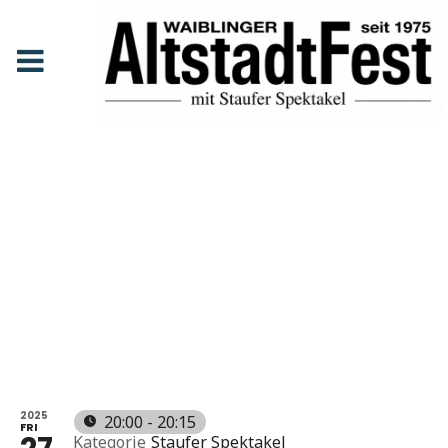
Festzug zur Brühlwiese
Anfang
Events
Festzug zur Brühlwiese
FESTZUG
ZUR
BRÜHLWI
ESE
2025
20:00 - 20:15
FRI
Kategorie
Staufer Spektakel