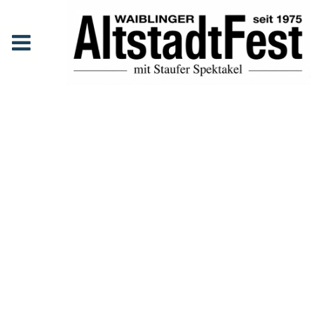
Film Mittelalterspektakel 2007
Anfang
Events
Film Mittelalterspektakel 2007
FILM
MITTELAL
TERSPEKT
AKEL
2007