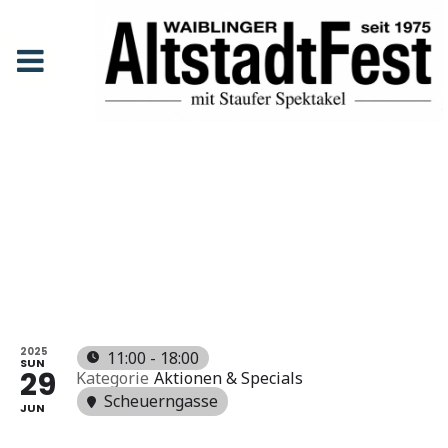
Für die Strategie
Anfang
Events
Für die Strategie
FÜR DIE
STRATEGI
E
2025
11:00 - 18:00
SUN
29
Kategorie
Aktionen & Specials
Scheuerngasse
JUN