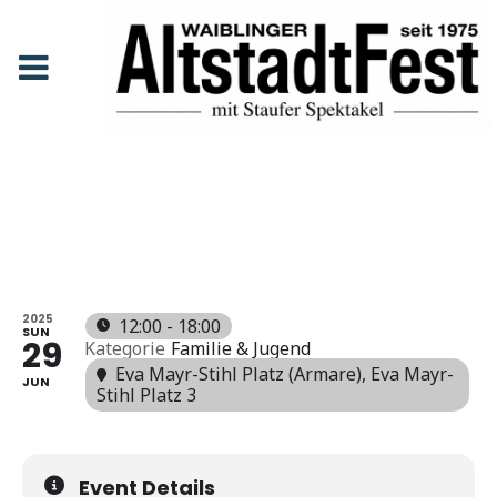
Kleiner Rummel
Anfang
Events
Kleiner Rummel
KLEINER
RUMMEL
2025
12:00 - 18:00
SUN
29
Kategorie
Familie & Jugend
Eva Mayr-Stihl Platz (Armare)
, Eva Mayr-
JUN
Stihl Platz 3
Event Details