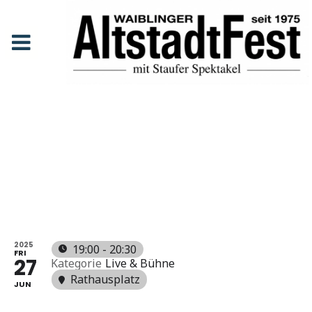
Kultbühne: Manila
Anfang
Events
Kultbühne: Manila
KULTBÜH
NE:
MANILA
2025
19:00 - 20:30
FRI
27
Kategorie
Live & Bühne
Rathausplatz
JUN