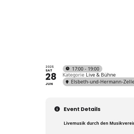
Musikverein Beinstein
Anfang
Events
Musikverein Beinstein
MUSIKV
2025
17:00 - 19:00
SAT
28
Kategorie
Live & Bühne
Elsbeth-und-Hermann-Zelle
JUN
Event Details
Livemusik durch den Musikverei