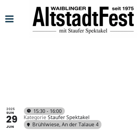
Oscar der Gaukler
Anfang
Events
Oscar der Gaukler
OSCAR
DER
GAUKLER
2025
15:30 - 16:00
SUN
29
Kategorie
Staufer Spektakel
Brühlwiese
, An der Talaue 4
JUN