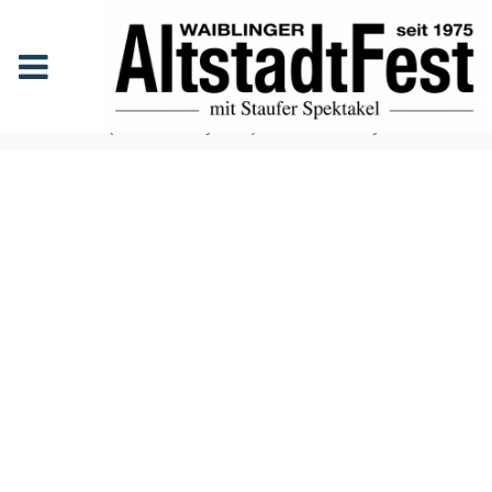
SCETZ (DJ Mike Maysson) &
Deck Society
Anfang
Events
SCETZ (DJ Mike Maysson) & Deck Society
SCETZ
(DJ MIKE
MAYSSO
N) &