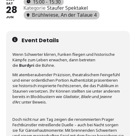
15:00 - 15:30
SAT
28
Kategorie
Staufer Spektakel
Brühlwiese
, An der Talaue 4
JUN
Event Details
Wenn Schwerter klirren, Funken fliegen und historische
Kämpfe zum Leben erwachen, dann betreten
die
Burdyri
die Bühne.
Mit atemberaubender Präzision, theatralischem Feingefühl
und einer ordentlichen Portion Authentizität präsentieren
sie historisch inspirierte Fechtszenen, die das Publikum in
Staunen versetzen. Ihr Können stellten sie unter anderem
bereits in Blockbustern wie
Gladiator
,
Blade
und
Jeanne
d’Arc
unter Beweis.
Doch nicht nur am Tag zeigen die renommierten Prager
Fechtkünstler mitreißende Duelle – auch bei Nacht sorgen
sie für Gänsehautmomente: Mit brennenden Schwertern
und einem meisterhaften Spiel mit dem Feuer bereichern sie