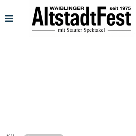
Schwertkämpfe mit den
Burdyris
Anfang
Events
Schwertkämpfe mit den Burdyris
SCHWERT
KÄMPFE
MIT DEN
BURDYRIS
2025