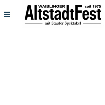
Soulhikers + kleine Feuershow
Anfang
Events
Soulhikers + kleine Feuershow
SOULHIKE
RS +
KLEINE
FEUERSH
OW