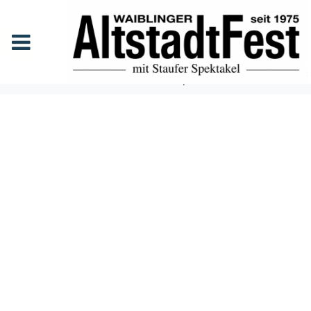
Soulhikers – Konzert mit
Feuerspektakel
Anfang
Events
Soulhikers - Konzert mit Feuerspektakel
SOULHIKE
RS -
KONZERT
MIT