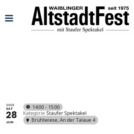
Soulhikers – Konzert
Anfang
Events
Soulhikers - Konzert
SOULHIKE
RS -
KONZERT
2025
14:00 - 15:00
SAT
28
Kategorie
Staufer Spektakel
Brühlwiese
, An der Talaue 4
JUN